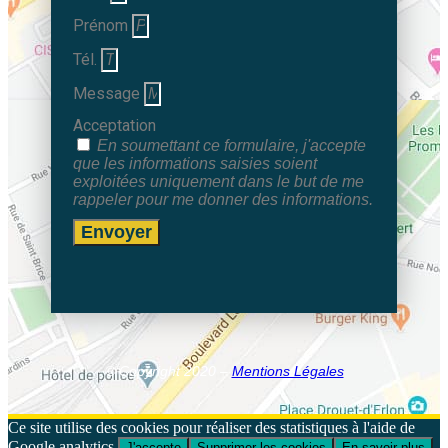
Prénom
Tél.
Message
Acceptation
En soumettant ce formulaire, j'accepte
que les informations saisies soient
exploitées uniquement dans le but de me
rappeler pour me donner des informations.
Envoyer
© Copyright 2020 –
Mentions Légales
Ce site utilise des cookies pour réaliser des statistiques à l'aide de
Google analytics.
J'accepte
Supprimer les cookies
En savoir plus