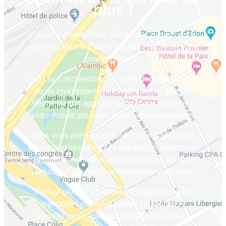
plus !
L’équipe d’Immobilier Solutions Conseils est à
vos côtés de A à Z durant toute la durée de votre
investissement.
Que vous recherchiez votre résidence principale
ou un investissement locatif dans le neuf sur
Reims ou son agglomération, nous sommes à
votre écoute pour une acquisition sur-mesure.
Nous vous présentons toute l’offre immobilière
rémoise et ses alentours que ce soit maison ou
appartement neuf et vous proposons un suivi
personnalisé jusqu’à la revente de votre bien.
Fort de plus de 15 années d’expériences en
immobilier mais également en finance et
fiscalité, nous vous accompagnons afin de