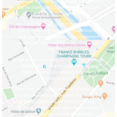
déterminer le projet le plus adapté à vos besoins
tout en respectant à votre capacité financière
afin de trouver le bien idéal.
Nous vous réalisons une simulation financière
afin de déterminer votre économie d’impôt si
vous souhaitez défiscaliser mais également
définir votre effort d’épargne afin d’équilibrer
l’opération.
Nous serons à vos côtés lors de la recherche de
financement au travers de partenaires qui
rechercherons pour vous les meilleures
conditions de taux.
Nous vous accompagnons dans la rédaction de
tous les documents nécessaires à la location et
serons également présents lors de vos
déclarations de revenus afin d’assurer le bon
remplissage de vos investissements.