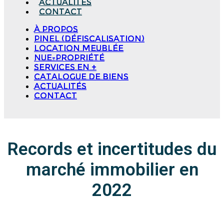
Actualités
Contact
à propos
Pinel (Défiscalisation)
Location meublée
Nue-propriété
Services en +
Catalogue de biens
Actualités
Contact
Records et incertitudes du
marché immobilier en
2022