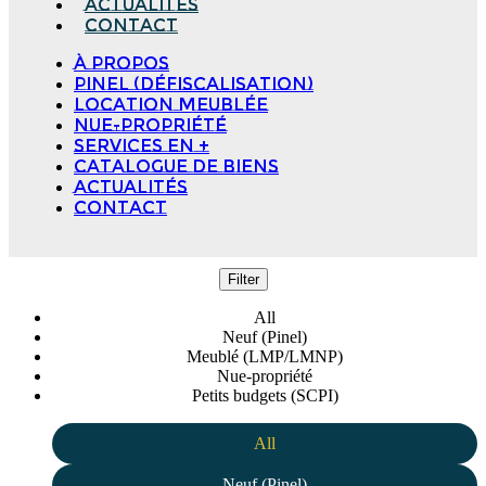
Actualités
Contact
à propos
Pinel (Défiscalisation)
Location meublée
Nue-propriété
Services en +
Catalogue de biens
Actualités
Contact
Filter
All
Neuf (Pinel)
Meublé (LMP/LMNP)
Nue-propriété
Petits budgets (SCPI)
All
Neuf (Pinel)