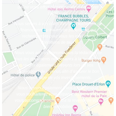
vous souhaitez défiscaliser mais également
définir votre effort d’épargne afin d’équilibrer
l’opération.
Nous serons à vos côtés lors de la recherche de
financement au travers de partenaires qui
rechercherons pour vous les meilleures
conditions de taux.
Nous vous accompagnons dans la rédaction de
tous les documents nécessaires à la location et
serons également présents lors de vos
déclarations de revenus afin d’assurer le bon
remplissage de vos investissements.
Nous serons également à vos côtés lorsque
vous souhaiterez vous séparez du bien. Nous
vous accompagnerons dans la revente de votre
bien immobilier.