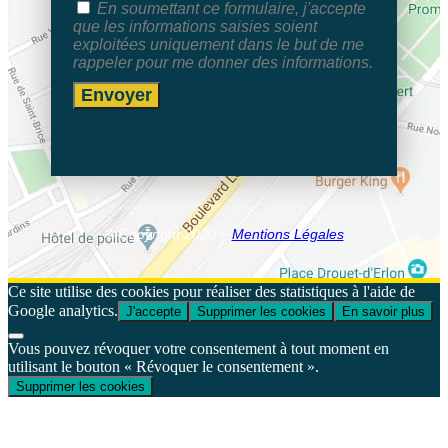
En soumettant ce formulaire, j'accepte
que les informations saisies soient
exploitées uniquement dans le but de me
rappeler pour me donner des informations.
Envoyer
© Copyright 2020 –
Mentions Légales
Ce site utilise des cookies pour réaliser des statistiques à l'aide de
Google analytics.
J'accepte
Supprimer les cookies
En savoir plus
Vous pouvez révoquer votre consentement à tout moment en
utilisant le bouton « Révoquer le consentement ».
Supprimer les cookies