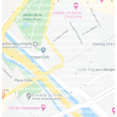
Que vous recherchiez votre résidence principale
ou un investissement locatif dans le neuf sur
Reims ou son agglomération, nous sommes à
votre écoute pour une acquisition sur-mesure.
Nous vous présentons toute l’offre immobilière
rémoise et ses alentours que ce soit maison ou
appartement neuf et vous proposons un suivi
personnalisé jusqu’à la revente de votre bien.
Fort de plus de 15 années d’expériences en
immobilier mais également en finance et
fiscalité, nous vous accompagnons afin de
déterminer le projet le plus adapté à vos besoins
tout en respectant à votre capacité financière
afin de trouver le bien idéal.
Nous vous réalisons une simulation financière
afin de déterminer votre économie d’impôt si