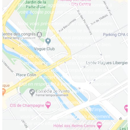
Reims ou son agglomération, nous sommes à
votre écoute pour une acquisition sur-mesure.
Nous vous présentons toute l’offre immobilière
rémoise et ses alentours que ce soit maison ou
appartement neuf et vous proposons un suivi
personnalisé jusqu’à la revente de votre bien.
Fort de plus de 15 années d’expériences en
immobilier mais également en finance et
fiscalité, nous vous accompagnons afin de
déterminer le projet le plus adapté à vos besoins
tout en respectant à votre capacité financière
afin de trouver le bien idéal.
Nous vous réalisons une simulation financière
afin de déterminer votre économie d’impôt si
vous souhaitez défiscaliser mais également
définir votre effort d’épargne afin d’équilibrer