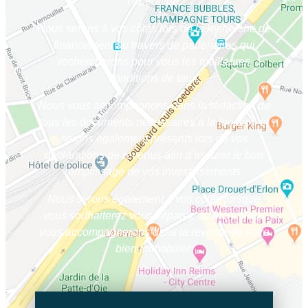
l’opération.
Nous serons à vos côtés lors de la recherche de
financement au travers de partenaires qui
rechercherons pour vous les meilleures
conditions de taux.
Nous vous accompagnons dans la rédaction de
tous les documents nécessaires à la location et
serons également présents lors de vos
déclarations de revenus afin d’assurer le bon
remplissage de vos investissements.
Nous serons également à vos côtés lorsque
vous souhaiterez vous séparez du bien. Nous
vous accompagnerons dans la revente de votre
bien immobilier.