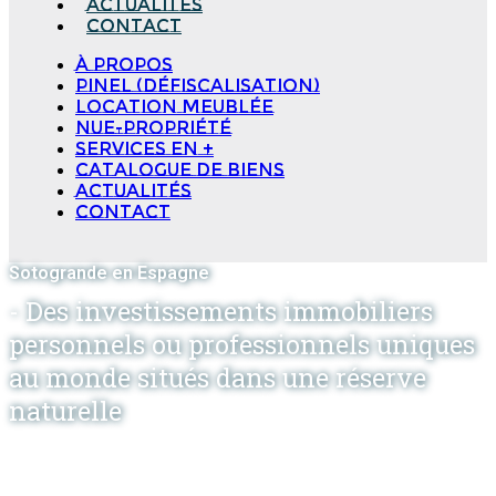
Actualités
Contact
à propos
Pinel (Défiscalisation)
Location meublée
Nue-propriété
Services en +
Catalogue de biens
Actualités
Contact
Sotogrande en Espagne
- Des investissements immobiliers
personnels ou professionnels uniques
au monde situés dans une réserve
naturelle