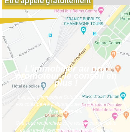
Être appelé gratuitement
L’immobilier au prix
promoteur, le conseil en
plus !
L’équipe d’Immobilier Solutions Conseils est à
vos côtés de A à Z durant toute la durée de votre
investissement.
Que vous recherchiez votre résidence principale
ou un investissement locatif dans le neuf sur