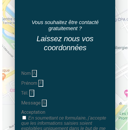
Vous souhaitez être contacté
gratuitement ?
Laissez nous vos
coordonnées
Nom
Prénom
Tél.
Message
Acceptation
En soumettant ce formulaire, j'accepte
que les informations saisies soient
exploitées uniquement dans le but de me