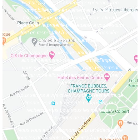
Fort de plus de 15 années d’expériences en
immobilier mais également en finance et
fiscalité, nous vous accompagnons afin de
déterminer le projet le plus adapté à vos besoins
tout en respectant à votre capacité financière
afin de trouver le bien idéal.
Nous vous réalisons une simulation financière
afin de déterminer votre économie d’impôt si
vous souhaitez défiscaliser mais également
définir votre effort d’épargne afin d’équilibrer
l’opération.
Nous serons à vos côtés lors de la recherche de
financement au travers de partenaires qui
rechercherons pour vous les meilleures
conditions de taux.
Nous vous accompagnons dans la rédaction de
tous les documents nécessaires à la location et