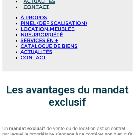
Actualités
Contact
à propos
Pinel (Défiscalisation)
Location meublée
Nue-propriété
Services en +
Catalogue de biens
Actualités
Contact
Les avantages du mandat
exclusif
Un
mandat exclusif
de vente ou de location est un contrat
par lequel le propriétaire s’engage à ne conférer son bien qu’à