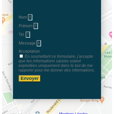
Nom
Prénom
Tél.
Message
Acceptation
En soumettant ce formulaire, j'accepte
que les informations saisies soient
exploitées uniquement dans le but de me
rappeler pour me donner des informations.
Envoyer
© Copyright 2020 –
Mentions Légales