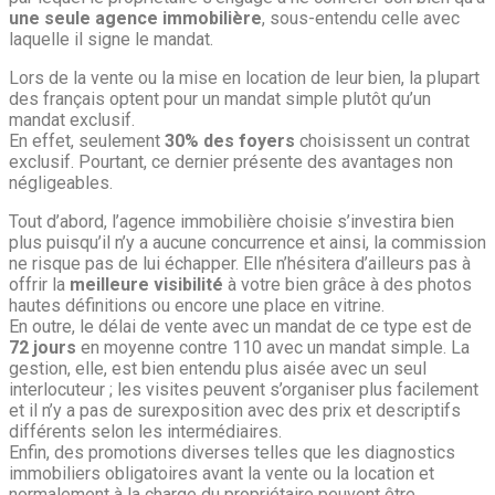
une seule agence immobilière
, sous-entendu celle avec
laquelle il signe le mandat.
Lors de la vente ou la mise en location de leur bien, la plupart
des français optent pour un mandat simple plutôt qu’un
mandat exclusif.
En effet, seulement
30% des foyers
choisissent un contrat
exclusif. Pourtant, ce dernier présente des avantages non
négligeables.
Tout d’abord, l’agence immobilière choisie s’investira bien
plus puisqu’il n’y a aucune concurrence et ainsi, la commission
ne risque pas de lui échapper. Elle n’hésitera d’ailleurs pas à
offrir la
meilleure visibilité
à votre bien grâce à des photos
hautes définitions ou encore une place en vitrine.
En outre, le délai de vente avec un mandat de ce type est de
72 jours
en moyenne contre 110 avec un mandat simple. La
gestion, elle, est bien entendu plus aisée avec un seul
interlocuteur ; les visites peuvent s’organiser plus facilement
et il n’y a pas de surexposition avec des prix et descriptifs
différents selon les intermédiaires.
Enfin, des promotions diverses telles que les diagnostics
immobiliers obligatoires avant la vente ou la location et
normalement à la charge du propriétaire peuvent être