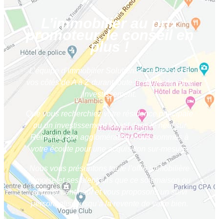
L’immobilier au prix
promoteur, le conseil en
plus !
L’équipe d’Immobilier Solutions Conseils est à
vos côtés de A à Z durant toute la durée de votre
investissement.
Que vous recherchiez votre résidence principale
ou un investissement locatif dans le neuf sur
Reims ou son agglomération, nous sommes à
votre écoute pour une acquisition sur-mesure.
Nous vous présentons toute l’offre immobilière
rémoise et ses alentours que ce soit maison ou
appartement neuf et vous proposons un suivi
personnalisé jusqu’à la revente de votre bien.