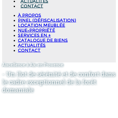
Actualités
Contact
à propos
Pinel (Défiscalisation)
Location meublée
Nue-propriété
Services en +
Catalogue de biens
Actualités
Contact
Aixcellence à Aix-en-Provence
- Un îlot de sérénité et de confort dans
le cadre exceptionnel de la forêt
domaniale