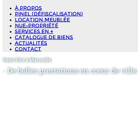
à propos
Pinel (Défiscalisation)
Location meublée
Nue-propriété
Services en +
Catalogue de biens
Actualités
Contact
Saint-Eloi à Marseille
- De belles prestations en coeur de ville