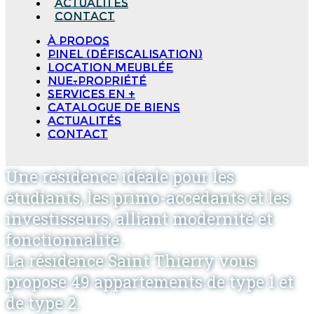
Actualités
Contact
à propos
Pinel (Défiscalisation)
Location meublée
Nue-propriété
Services en +
Catalogue de biens
Actualités
Contact
Une résidence idéale pour les
étudiants, les primo-accédants et les
investisseurs, alliant modernité et
fonctionnalité.
La résidence Saint Thierry vous
propose 49 appartements de type 1 et
de type 2.