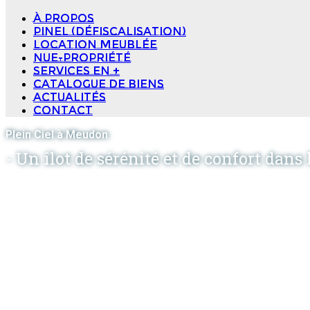
à propos
Pinel (Défiscalisation)
Location meublée
Nue-propriété
Services en +
Catalogue de biens
Actualités
Contact
Plein Ciel à Meudon
- Un îlot de sérénité et de confort dans